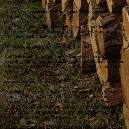
Speicherdauer:
Daten werden spätestens 6 Monate nach Bearbeitung der
Anfrage gelöscht.
Sofern es zu einem Vertragsverhältnis kommt, unterliegen wir
den gesetzlichen Aufbewahrungsfristen nach HGB und löschen
Ihre Daten nach Ablauf dieser Fristen.
Bereitstellung vorgeschrieben oder erforderlich:
Die Bereitstellung Ihrer personenbezogenen Daten erfolgt
freiwillig. Wir können Ihre Anfrage jedoch nur bearbeiten, sofern
Sie uns Ihren Namen, Ihre E-Mail-Adresse und den Grund der
Anfrage mitteilen.
Verwendung von Google Maps
Auf dieser Website nutzen wir das Angebot von Google Maps.
Google Maps wird von Google LLC, 1600 Amphitheatre
Parkway, Mountain View, CA 94043, USA (nachfolgend
„Google“) betrieben. Dadurch können wir Ihnen interaktive
Karten direkt in der Webseite anzeigen und ermöglichen Ihnen
die komfortable Nutzung der Karten-Funktion.
Nähere Informationen über die Datenverarbeitung durch Google