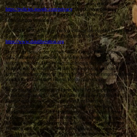
können Sie den Google-Datenschutzhinweisen entnehmen:
https://policies.google.com/privacy
. Dort können Sie im
Datenschutzcenter auch Ihre persönlichen Datenschutz-
Einstellungen verändern.
Ausführliche Anleitungen zur Verwaltung der eigenen Daten im
Zusammenhang mit Google-Produkten finden Sie hier:
https://www.dataliberation.org
Durch den Besuch der Website erhält Google Informationen,
dass Sie die entsprechende Unterseite unserer Webseite
aufgerufen haben. Dies erfolgt unabhängig davon, ob Google ein
Nutzerkonto bereitstellt, über das Sie eingeloggt sind, oder ob
keine Nutzerkonto besteht. Wenn Sie bei Google eingeloggt sind,
werden Ihre Daten direkt Ihrem Konto zugeordnet.
Wenn Sie die Zuordnung in Ihrem Profil bei Google nicht
wünschen, müssen Sie sich vor Aktivierung des Buttons bei
Google ausloggen. Google speichert Ihre Daten als
Nutzungsprofile und nutzt sie für Zwecke der Werbung,
Marktforschung und/oder bedarfsgerechter Gestaltung seiner
Websites. Eine solche Auswertung erfolgt insbesondere (selbst
für nicht eingeloggte Nutzer) zur Erbringung bedarfsgerechter
Werbung und um andere Nutzer des sozialen Netzwerks über
Ihre Aktivitäten auf unserer Website zu informieren. Ihnen steht