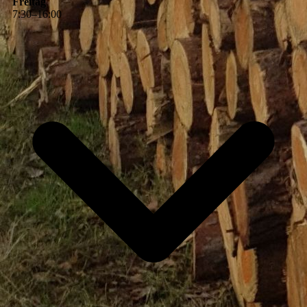
Freitag
7
:
30
–
16
:
00