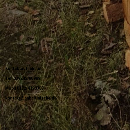
Kontaktaufnahme:
Tel. 039245/68989
Mobil 0172/4190303
kontakt@anhaltinische.de