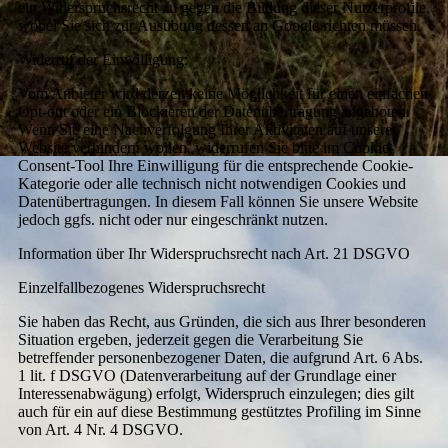
ein Widerspruchsrecht zu gegen die Bildung dieser Nutzerprofile,
wobei Sie sich zur Ausübung dessen an Google richten müssen.
Widerruf der Einwilligung:
Vom Anbieter wird derzeit keine Möglichkeit für einen einfachen
Opt-out oder ein Blockieren der Datenübertragung angeboten.
Wenn Sie eine Nachverfolgung Ihrer Aktivitäten auf unserer
Website verhindern wollen, widerrufen Sie bitte im Cookie-
Consent-Tool Ihre Einwilligung für die entsprechende Cookie-
Kategorie oder alle technisch nicht notwendigen Cookies und
Datenübertragungen. In diesem Fall können Sie unsere Website
jedoch ggfs. nicht oder nur eingeschränkt nutzen.
Information über Ihr Widerspruchsrecht nach Art. 21 DSGVO
Einzelfallbezogenes Widerspruchsrecht
Sie haben das Recht, aus Gründen, die sich aus Ihrer besonderen
Situation ergeben, jederzeit gegen die Verarbeitung Sie
betreffender personenbezogener Daten, die aufgrund Art. 6 Abs.
1 lit. f DSGVO (Datenverarbeitung auf der Grundlage einer
Interessenabwägung) erfolgt, Widerspruch einzulegen; dies gilt
auch für ein auf diese Bestimmung gestütztes Profiling im Sinne
von Art. 4 Nr. 4 DSGVO.