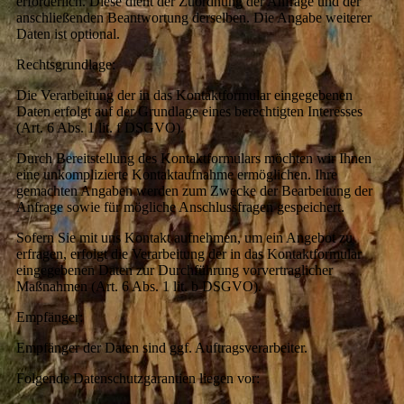
erforderlich. Diese dient der Zuordnung der Anfrage und der
anschließenden Beantwortung derselben. Die Angabe weiterer
Daten ist optional.
Rechtsgrundlage:
Die Verarbeitung der in das Kontaktformular eingegebenen
Daten erfolgt auf der Grundlage eines berechtigten Interesses
(Art. 6 Abs. 1 lit. f DSGVO).
Durch Bereitstellung des Kontaktformulars möchten wir Ihnen
eine unkomplizierte Kontaktaufnahme ermöglichen. Ihre
gemachten Angaben werden zum Zwecke der Bearbeitung der
Anfrage sowie für mögliche Anschlussfragen gespeichert.
Sofern Sie mit uns Kontakt aufnehmen, um ein Angebot zu
erfragen, erfolgt die Verarbeitung der in das Kontaktformular
eingegebenen Daten zur Durchführung vorvertraglicher
Maßnahmen (Art. 6 Abs. 1 lit. b DSGVO).
Empfänger:
Empfänger der Daten sind ggf. Auftragsverarbeiter.
Folgende Datenschutzgarantien liegen vor: