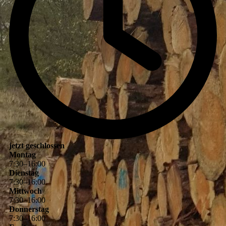
jetzt geschlossen
Montag
7
:
30
–
16
:
00
Dienstag
7
:
30
–
16
:
00
Mittwoch
7
:
30
–
16
:
00
Donnerstag
7
:
30
–
16
:
00